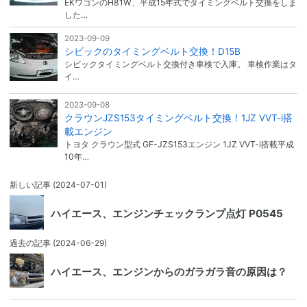
EKワゴンのH81W、平成15年式でタイミングベルト交換をしま
した…
2023-09-09
シビックのタイミングベルト交換！D15B
シビックタイミングベルト交換付き車検で入庫。 車検作業はタ
イ…
2023-09-08
クラウンJZS153タイミングベルト交換！1JZ VVT-i搭
載エンジン
トヨタ クラウン型式 GF-JZS153エンジン 1JZ VVT-i搭載平成
10年…
新しい記事
(2024-07-01)
ハイエース、エンジンチェックランプ点灯 P0545
過去の記事
(2024-06-29)
ハイエース、エンジンからのガラガラ音の原因は？